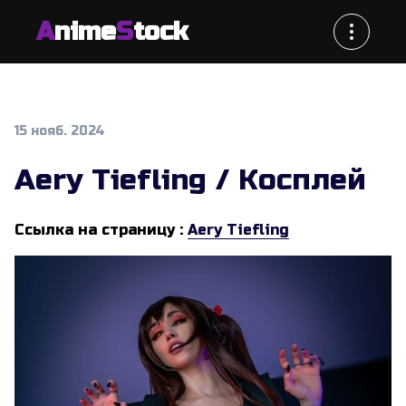
A
nime
S
tock
15 нояб. 2024
Aery Tiefling / Косплей
Ссылка на страницу :
Aery Tiefling