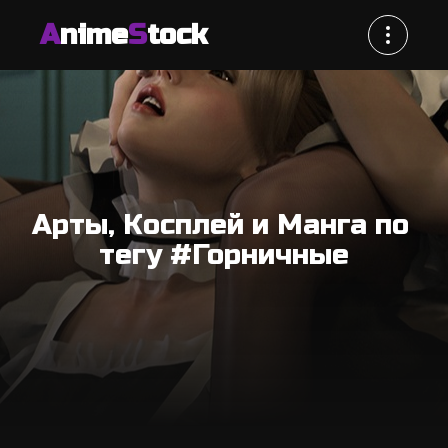
A
nime
S
tock
Арты, Косплей и Манга по 
тегу #Горничные