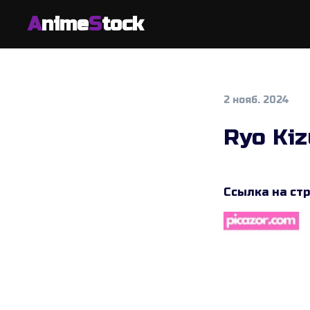
A
nime
S
tock
2 нояб. 2024
Ryo Kiz
Ссылка на стр