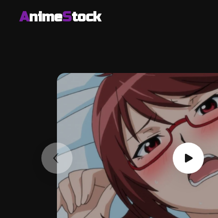
A
nime
S
tock