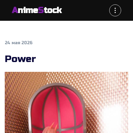
A
nime
S
tock
24 мая 2026
Power