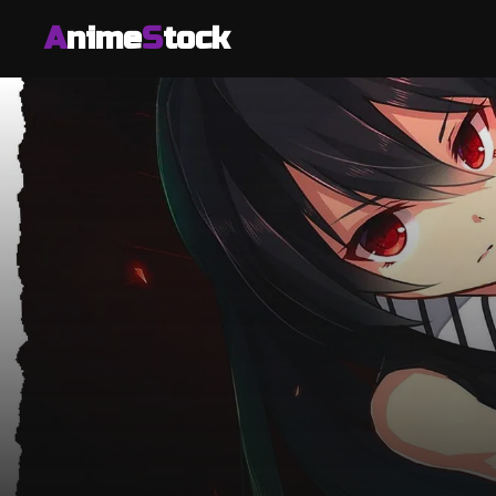
A
nime
S
tock