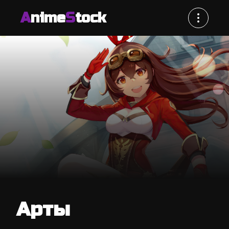
A
nime
S
tock
Арты