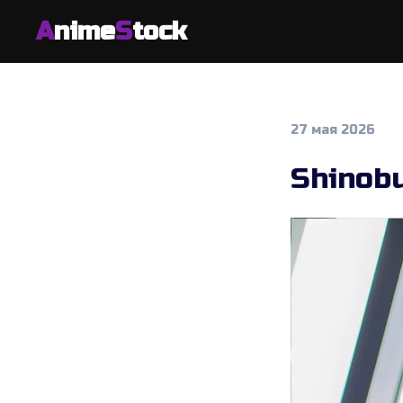
A
nime
S
tock
27 мая 2026
Shinob