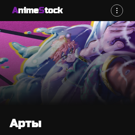
A
nime
S
tock
Арты