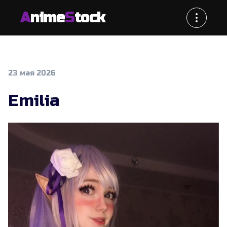
A
nime
S
tock
23 мая 2026
Emilia