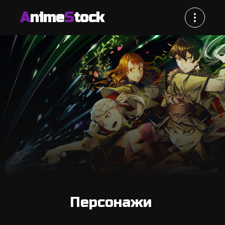
A
nime
S
tock
Персонажи