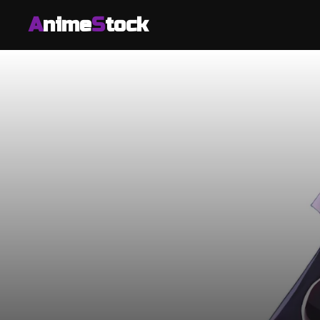
A
nime
S
tock