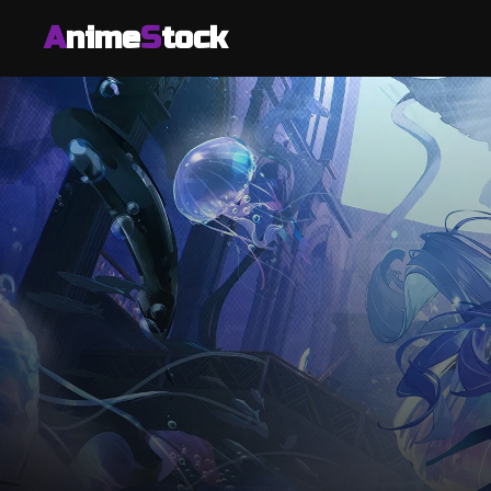
A
nime
S
tock