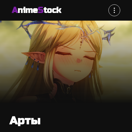
A
nime
S
tock
Арты