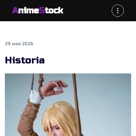
A
nime
S
tock
29 мая 2026
Historia