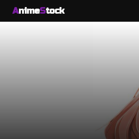
A
nime
S
tock