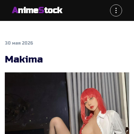
A
nime
S
tock
30 мая 2026
Makima