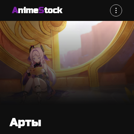
A
nime
S
tock
Арты