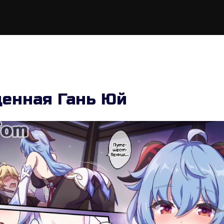
енная Гань Юй