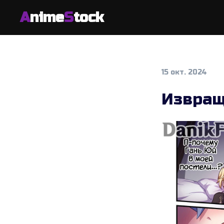
A
nime
S
tock
15 окт. 2024
Извращ