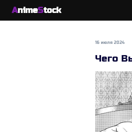
A
nime
S
tock
16 июля 2024
Чего В