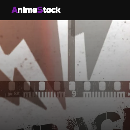
A
nime
S
tock