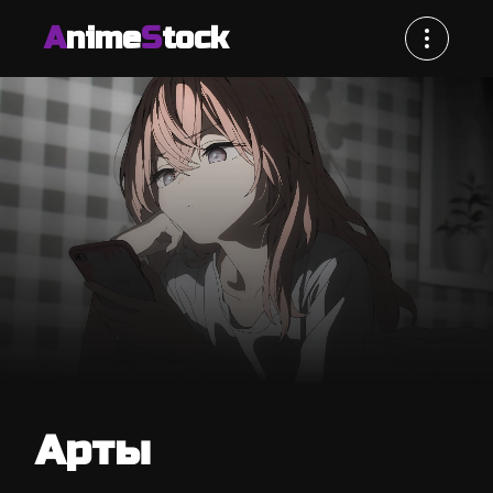
A
nime
S
tock
Арты