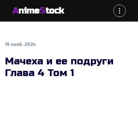
A
nime
S
tock
19 нояб. 2024
Мачеха и ее подруги
Глава 4 Том 1