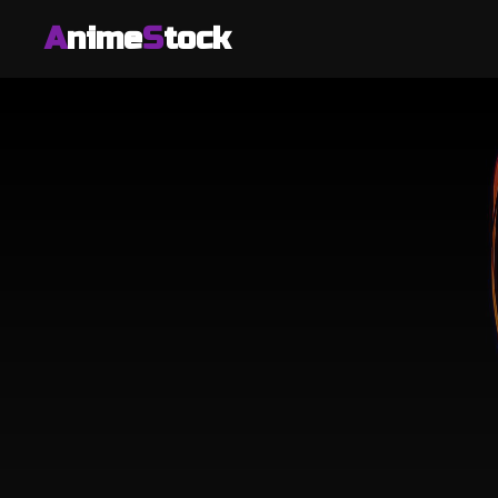
A
nime
S
tock