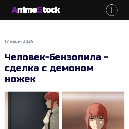
A
nime
S
tock
17 июля 2024
Человек-бензопила -
сделка с демоном
ножек