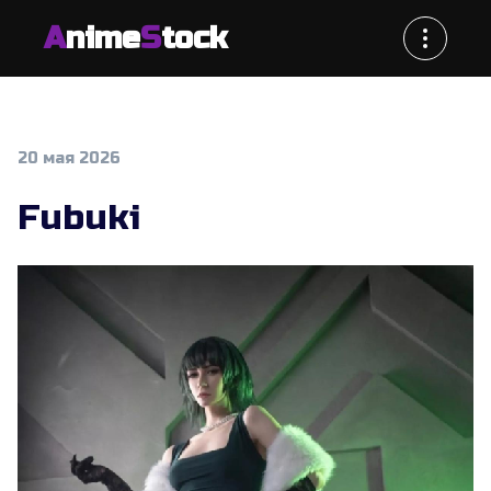
A
nime
S
tock
20 мая 2026
Fubuki