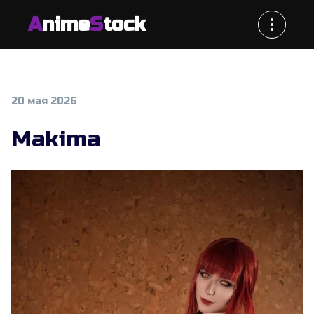
A
nime
S
tock
20 мая 2026
Makima