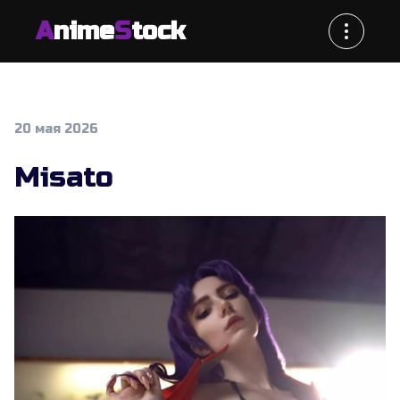
A
nime
S
tock
20 мая 2026
Misato