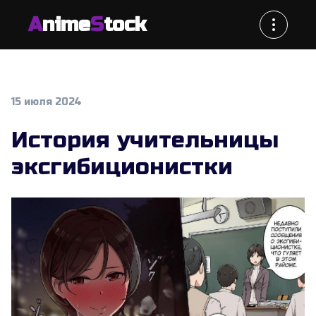
A
nime
S
tock
15 июля 2024
История учительницы
эксгибиционистки