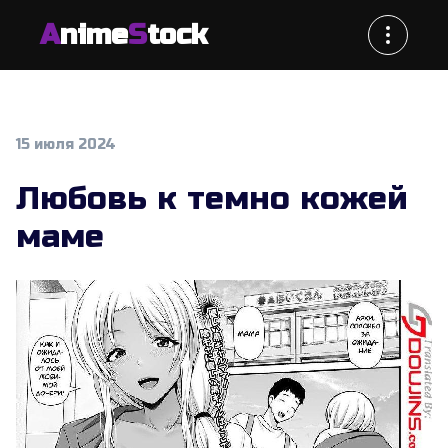
A
nime
S
tock
15 июля 2024
Любовь к темно кожей
маме