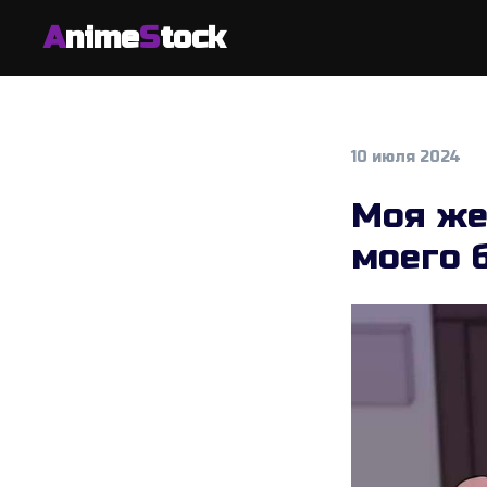
A
nime
S
tock
10 июля 2024
Моя же
моего 