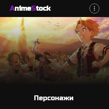
A
nime
S
tock
Персонажи