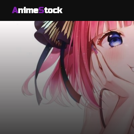
A
nime
S
tock