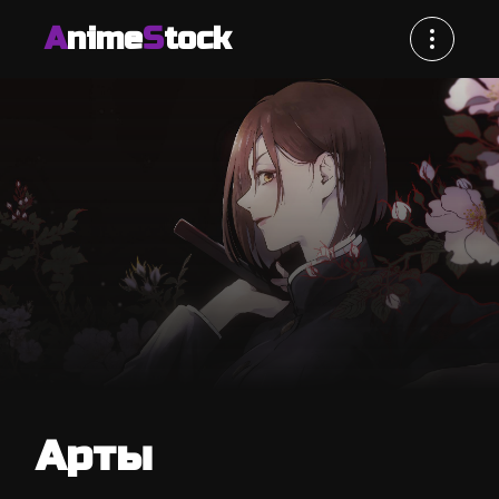
A
nime
S
tock
Арты