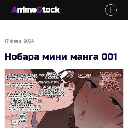
A
nime
S
tock
17 февр. 2024
Нобара мини манга 001