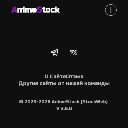
A
nime
S
tock
О Сайте
Отзыв
Другие сайты от нашей команды
© 2023-2026 AnimeStock [StockWeb] 
V 3.6.0