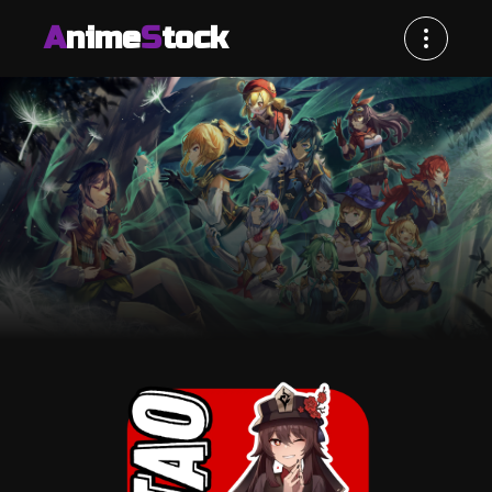
A
nime
S
tock