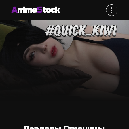
A
nime
S
tock