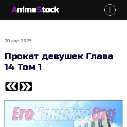
A
nime
S
tock
20 апр. 2025
Прокат девушек Глава
14 Том 1