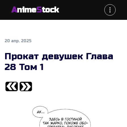
A
nime
S
tock
20 апр. 2025
Прокат девушек Глава
28 Том 1