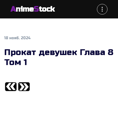
A
nime
S
tock
18 нояб. 2024
Прокат девушек Глава 8
Том 1