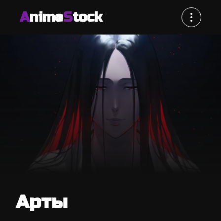
A
nime
S
tock
Арты