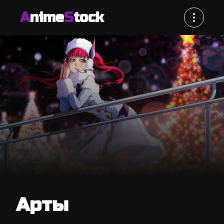
A
nime
S
tock
Арты