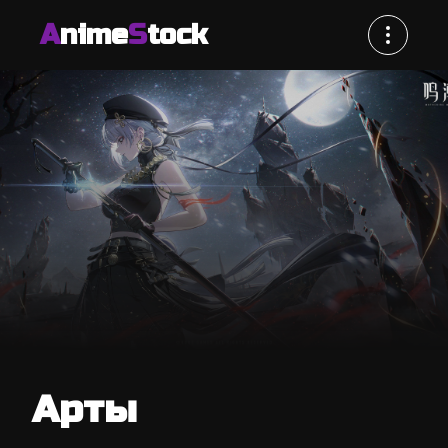
A
nime
S
tock
Арты