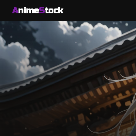
A
nime
S
tock