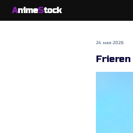
A
nime
S
tock
24 мая 2026
Frieren