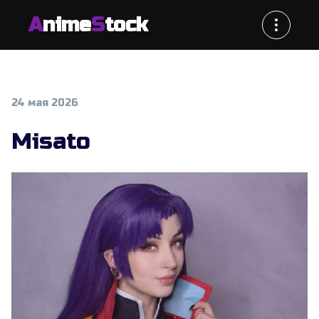
A
nime
S
tock
24 мая 2026
Misato