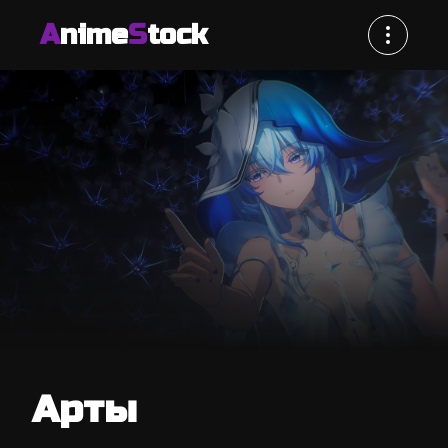
A
nime
S
tock
Арты