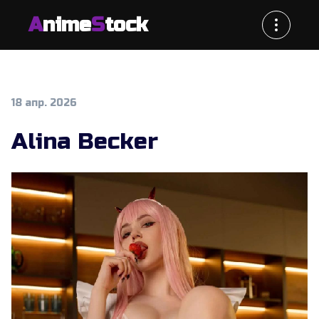
A
nime
S
tock
18 апр. 2026
Alina Becker