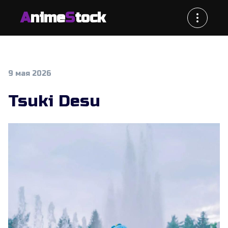
A
nime
S
tock
9 мая 2026
Tsuki Desu